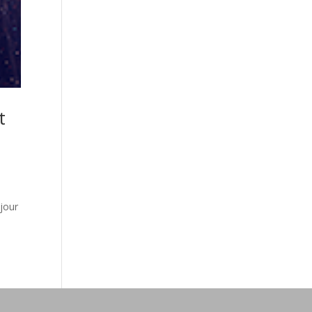
t
jour